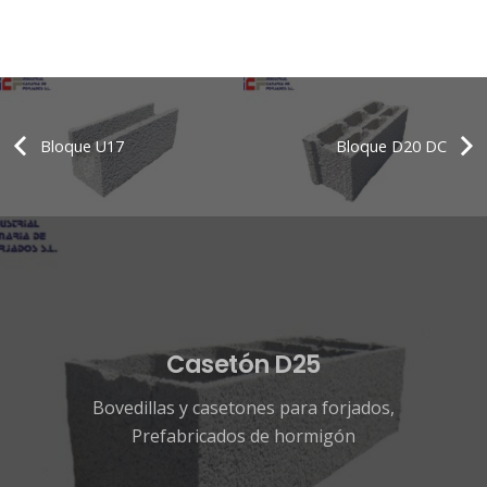
Bloque U17
Bloque D20 DC
Casetón D25
Bovedillas y casetones para forjados
,
Prefabricados de hormigón