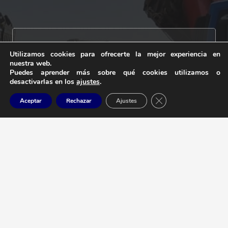
Contacto
Utilizamos cookies para ofrecerte la mejor experiencia en
nuestra web.
Puedes aprender más sobre qué cookies utilizamos o
info@industrialcanaria.com
desactivarlas en los
ajustes
.
+34 928 83 39 70
Cerrar el banner de 
Aceptar
Rechazar
Ajustes
Carretera Arrecife a Tias km 7,300 /
35572 Tías, Lanzarote – Las Palmas