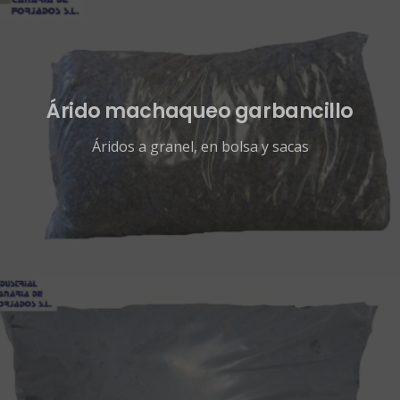
Árido machaqueo garbancillo
Áridos a granel, en bolsa y sacas