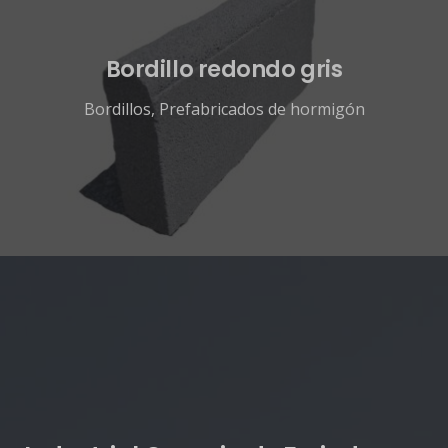
Bordillo redondo gris
Bordillos
,
Prefabricados de hormigón