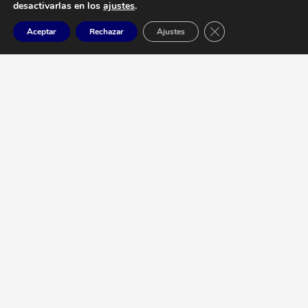
desactivarlas en los
ajustes
.
+34 928 83 39 70
Cerrar el banner de 
Aceptar
Rechazar
Ajustes
Carretera Arrecife a Tias km 7,300 /
35572 Tías, Lanzarote – Las Palmas