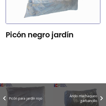
Picón negro jardín
Árido machaqueo
Picón para jardín rojo
garbancillo