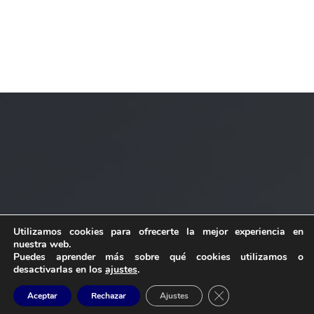
Utilizamos cookies para ofrecerte la mejor experiencia en
nuestra web.
Puedes aprender más sobre qué cookies utilizamos o
desactivarlas en los
ajustes
.
Industrial Canaria de Forjados
Cerrar el banner de 
Aceptar
Rechazar
Ajustes