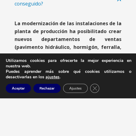
conseguido?
La modernización de las instalaciones de la
planta de producción ha posibilitado crear
nuevos departamentos de ventas
(pavimento hidráulico, hormigón, ferralla,
ferretería, moldes específicos), reforzando
Utilizamos cookies para ofrecerte la mejor experiencia en
la especialización y diferenciación de la
nuestra web.
empresa respecto a la competencia.
Puedes aprender más sobre qué cookies utilizamos o
desactivarlas en los
ajustes
.
La implementación de los softwares
Cerrar el banner de 
Aceptar
Rechazar
Ajustes
desarrollados específicamente para la entidad
y adaptado a las particularidades de su
actividad, ha permitido tener un mayor control
de nuestros recursos, de la gestión y de la
calidad de los productos. Con la incorporación
de diversas tecnologías en los diferentes